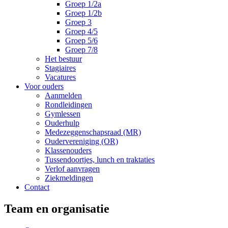
Groep 1/2a
Groep 1/2b
Groep 3
Groep 4/5
Groep 5/6
Groep 7/8
Het bestuur
Stagiaires
Vacatures
Voor ouders
Aanmelden
Rondleidingen
Gymlessen
Ouderhulp
Medezeggenschapsraad (MR)
Oudervereniging (OR)
Klassenouders
Tussendoortjes, lunch en traktaties
Verlof aanvragen
Ziekmeldingen
Contact
Team en organisatie