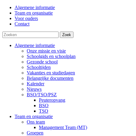
Algemene informatie
Team en organisatie
Voor ouders
Contact
Zoek
Algemene informatie
Onze missie en visie
Schoolgids en schoolplan
Gezonde school
Schooltijden
Vakanties en studiedagen
Belangrijke documenten
Kalender
Nieuws
BSO/TSO/PSZ
Peuteropvang
BSO
TSO
Team en organisatie
Ons team
Management Team (MT)
Groepen