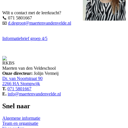
Wilt u contact met de leerkracht?
📞
071 5801667
📧
d.degroot@maertenvandenvelde.nl
Informatiebrief groep 4/5
RKBS
Maerten van den Veldeschool
Onze directeur:
Jolijn Vermeij
Dr. van Noortstraat 90
2266 HA Stompwijk
T.
071 5801667
E.
info@maertenvandenvelde.nl
Snel naar
Algemene informatie
Team en organisatie