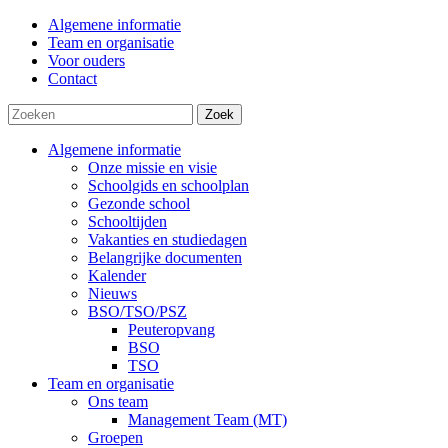
Algemene informatie
Team en organisatie
Voor ouders
Contact
Zoek
Algemene informatie
Onze missie en visie
Schoolgids en schoolplan
Gezonde school
Schooltijden
Vakanties en studiedagen
Belangrijke documenten
Kalender
Nieuws
BSO/TSO/PSZ
Peuteropvang
BSO
TSO
Team en organisatie
Ons team
Management Team (MT)
Groepen