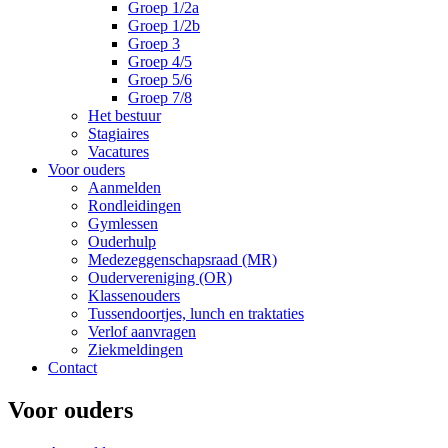
Groep 1/2a
Groep 1/2b
Groep 3
Groep 4/5
Groep 5/6
Groep 7/8
Het bestuur
Stagiaires
Vacatures
Voor ouders
Aanmelden
Rondleidingen
Gymlessen
Ouderhulp
Medezeggenschapsraad (MR)
Oudervereniging (OR)
Klassenouders
Tussendoortjes, lunch en traktaties
Verlof aanvragen
Ziekmeldingen
Contact
Voor ouders