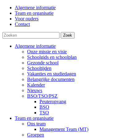
Algemene informatie
Team en organisatie
Voor ouders
Contact
Zoek
Algemene informatie
Onze missie en visie
Schoolgids en schoolplan
Gezonde school
Schooltijden
Vakanties en studiedagen
Belangrijke documenten
Kalender
Nieuws
BSO/TSO/PSZ
Peuteropvang
BSO
TSO
Team en organisatie
Ons team
Management Team (MT)
Groepen