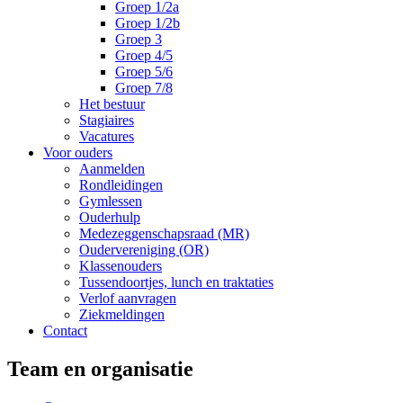
Groep 1/2a
Groep 1/2b
Groep 3
Groep 4/5
Groep 5/6
Groep 7/8
Het bestuur
Stagiaires
Vacatures
Voor ouders
Aanmelden
Rondleidingen
Gymlessen
Ouderhulp
Medezeggenschapsraad (MR)
Oudervereniging (OR)
Klassenouders
Tussendoortjes, lunch en traktaties
Verlof aanvragen
Ziekmeldingen
Contact
Team en organisatie