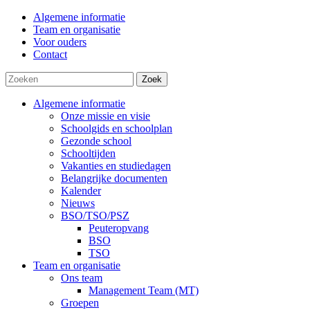
Algemene informatie
Team en organisatie
Voor ouders
Contact
Zoek
Algemene informatie
Onze missie en visie
Schoolgids en schoolplan
Gezonde school
Schooltijden
Vakanties en studiedagen
Belangrijke documenten
Kalender
Nieuws
BSO/TSO/PSZ
Peuteropvang
BSO
TSO
Team en organisatie
Ons team
Management Team (MT)
Groepen