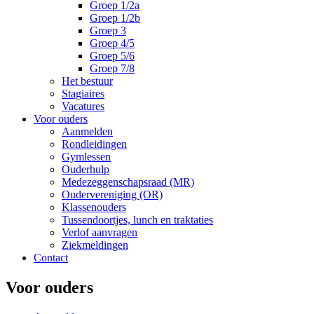
Groep 1/2a
Groep 1/2b
Groep 3
Groep 4/5
Groep 5/6
Groep 7/8
Het bestuur
Stagiaires
Vacatures
Voor ouders
Aanmelden
Rondleidingen
Gymlessen
Ouderhulp
Medezeggenschapsraad (MR)
Oudervereniging (OR)
Klassenouders
Tussendoortjes, lunch en traktaties
Verlof aanvragen
Ziekmeldingen
Contact
Voor ouders