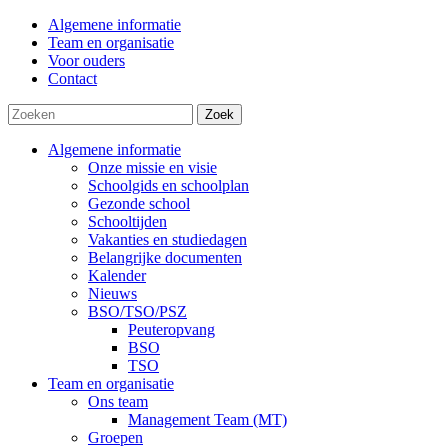
Algemene informatie
Team en organisatie
Voor ouders
Contact
Zoek
Algemene informatie
Onze missie en visie
Schoolgids en schoolplan
Gezonde school
Schooltijden
Vakanties en studiedagen
Belangrijke documenten
Kalender
Nieuws
BSO/TSO/PSZ
Peuteropvang
BSO
TSO
Team en organisatie
Ons team
Management Team (MT)
Groepen