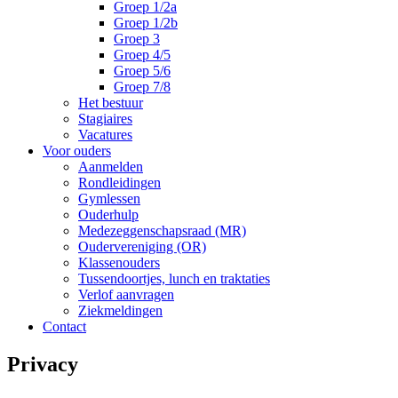
Groep 1/2a
Groep 1/2b
Groep 3
Groep 4/5
Groep 5/6
Groep 7/8
Het bestuur
Stagiaires
Vacatures
Voor ouders
Aanmelden
Rondleidingen
Gymlessen
Ouderhulp
Medezeggenschapsraad (MR)
Oudervereniging (OR)
Klassenouders
Tussendoortjes, lunch en traktaties
Verlof aanvragen
Ziekmeldingen
Contact
Privacy