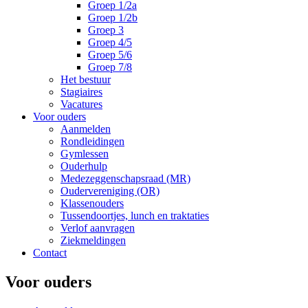
Groep 1/2a
Groep 1/2b
Groep 3
Groep 4/5
Groep 5/6
Groep 7/8
Het bestuur
Stagiaires
Vacatures
Voor ouders
Aanmelden
Rondleidingen
Gymlessen
Ouderhulp
Medezeggenschapsraad (MR)
Oudervereniging (OR)
Klassenouders
Tussendoortjes, lunch en traktaties
Verlof aanvragen
Ziekmeldingen
Contact
Voor ouders