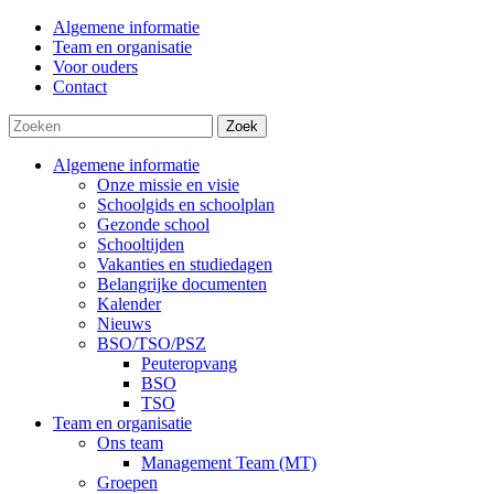
Algemene informatie
Team en organisatie
Voor ouders
Contact
Zoek
Algemene informatie
Onze missie en visie
Schoolgids en schoolplan
Gezonde school
Schooltijden
Vakanties en studiedagen
Belangrijke documenten
Kalender
Nieuws
BSO/TSO/PSZ
Peuteropvang
BSO
TSO
Team en organisatie
Ons team
Management Team (MT)
Groepen