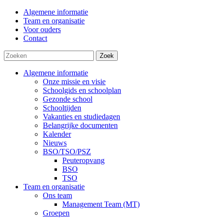
Algemene informatie
Team en organisatie
Voor ouders
Contact
Zoek
Algemene informatie
Onze missie en visie
Schoolgids en schoolplan
Gezonde school
Schooltijden
Vakanties en studiedagen
Belangrijke documenten
Kalender
Nieuws
BSO/TSO/PSZ
Peuteropvang
BSO
TSO
Team en organisatie
Ons team
Management Team (MT)
Groepen