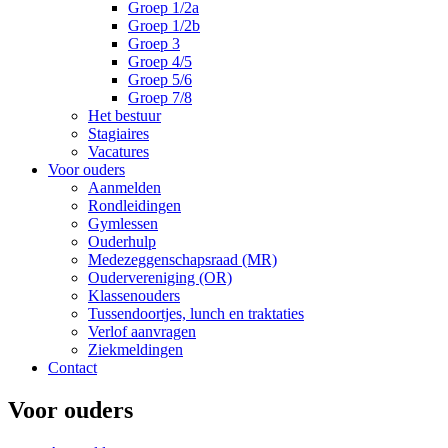
Groep 1/2a
Groep 1/2b
Groep 3
Groep 4/5
Groep 5/6
Groep 7/8
Het bestuur
Stagiaires
Vacatures
Voor ouders
Aanmelden
Rondleidingen
Gymlessen
Ouderhulp
Medezeggenschapsraad (MR)
Oudervereniging (OR)
Klassenouders
Tussendoortjes, lunch en traktaties
Verlof aanvragen
Ziekmeldingen
Contact
Voor ouders