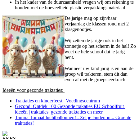
In het kader van de duurzaamheid vragen wij om rekening te
houden met de hoeveelheid plastic verpakkingsmateriaal.
De jarige mag op zijn/haar
verjaardag de klassen rond met 2
klasgenootjes.
Wij zetten de jarige ook in het
zonnetje op het scherm in de hal! Zo
weet de hele school dat je jarig
bent.
Wanneer uw kind jarig is en aan de
groep wil trakteren, stem dit dan
even af met de groepsleerkracht.
Ideeën voor gezonde traktaties:
Traktaties en kinderfeest | Voedingscentrum
Gezond: Ontdek 100 Gezonde trakaties EU-Schoolfruit-
ideeën | traktaties, gezonde traktaties en meer
Tamira Tomaat luchtballonnen! - Zet je tanden in... Groente
traktaties!
RKBS