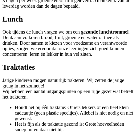
3 dagen per week groente en/of fruit geleverd. Afhankelijk van de
leverdag worden dan de dagen bepaald.
Lunch
Ook tijdens de lunch vragen we om een
gezonde lunchtrommel
.
Denk aan volkoren brood, fruit, groente en water of thee als
drinken. Door samen te kiezen voor voedzame en verantwoorde
opties, zorgen we ervoor dat onze leerlingen zich goed kunnen
concentreren, leren én lekker in hun vel zitten.
Traktaties
Jarige kinderen mogen natuurlijk trakteren. Wij zetten de jarige
graag in het zonnetje!
Wij hebben een aantal uitgangspunten op een rijtje gezet wat betreft
het trakteren.
Houdt het bij één traktatie: Of iets lekkers of een heel klein
cadeautje (geen plastic speeltjes). Allebei is niet nodig en niet
gewenst.
Het is fijn als de traktatie gezond is; Grote hoeveelheden
snoep horen daar niet bij.